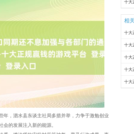
相
些年，泗水县东谈主社局多措并举，力争于激勉创业
社会的发展注入新的能源。