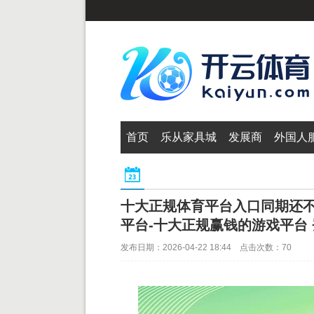
首页
乐从家具城
发展商
外国人
十大正规体育平台入口同期还不
平台-十大正规赢钱的游戏平台
发布日期：2026-04-22 18:44 点击次数：70