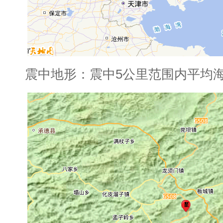
震中地形：震中5公里范围内平均海