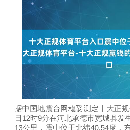
据中国地震台网稳妥测定十大正规
日12时9分在河北承德市宽城县发生
13公里，震中位于北纬40.54度，东