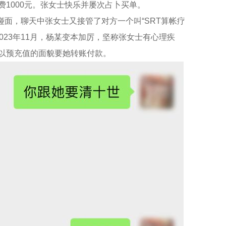
1000元。张女士快乐并屡次占卜买单。
面，聊天中张女士又接管了对方一个叫“SRT算帐疗
2023年11月，杨某变本加厉，坚称张女士有心理疾
以预充值的面貌要她转账付款。