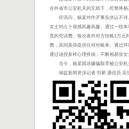
在外省市公安机关的互助下，民警将杨
经讯问，杨某对作歹事实供认不讳。
女士对占卜很感风趣风趣。通过一段本
贵的究诘费。每次条件对方转账1万元
费，其间莫得提供任何对账单。通过拜
通过诬捏多样心理疾病，不断相易张女士
当今，杨某因涉嫌骗取罪被公安机关
倾盆新闻资深记者 邹桥 通信员 吴