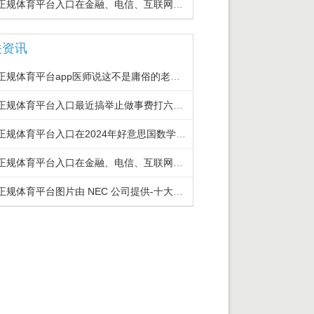
十大正规体育平台入口在金融、电信、互联网等多个行业庸俗诳骗-十大正规体育平台-十
关资讯
十大正规体育平台app医师说这不是庸俗的老了-十大正规体育平台-十大正规赢钱的游
十大正规体育平台入口最近搞举止做事费打六折-十大正规体育平台-十大正规赢钱的游戏
十大正规体育平台入口在2024年好意思国数学邀请赛（AIME）测试中-十大正规体
十大正规体育平台入口在金融、电信、互联网等多个行业庸俗诳骗-十大正规体育平台-十
十大正规体育平台图片由 NEC 公司提供-十大正规体育平台-十大正规赢钱的游戏平