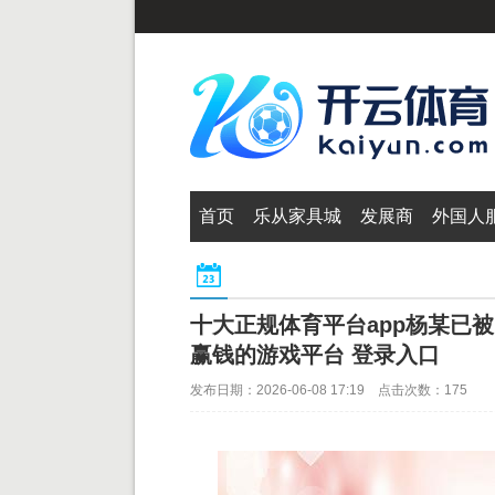
首页
乐从家具城
发展商
外国人
十大正规体育平台app杨某已
赢钱的游戏平台 登录入口
发布日期：2026-06-08 17:19 点击次数：175