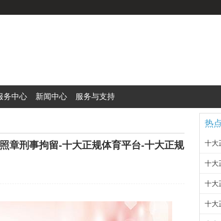
服务中心
新闻中心
服务与支持
热
被照章刑事拘留-十大正规体育平台-十大正规