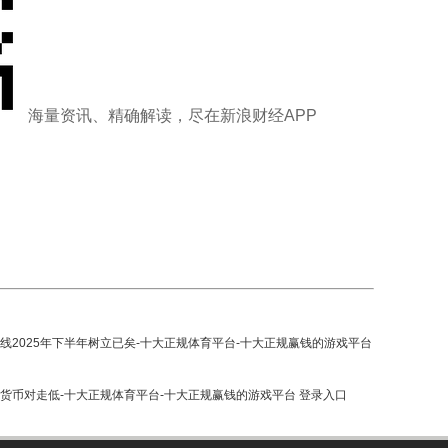
海量资讯、精确解读，尽在新浪财经APP
2025年下半年树立已矣-十大正规体育平台-十大正规赢钱的游戏平台
货币对走低-十大正规体育平台-十大正规赢钱的游戏平台 登录入口