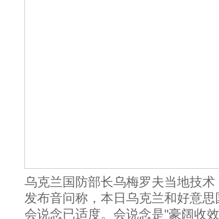
乌克兰国防部长乌梅罗夫当地技术 
发布音问称，本日乌克兰和好意思
会说念已适度。会说念是"豪阔收效