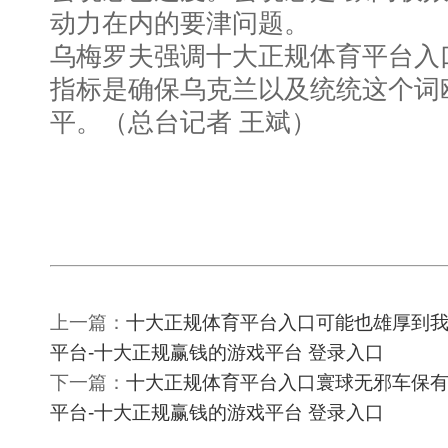
动力在内的要津问题。
乌梅罗夫强调十大正规体育平台入
指标是确保乌克兰以及统统这个词
平。（总台记者 王斌）
上一篇：
十大正规体育平台入口可能也雄厚到我
平台-十大正规赢钱的游戏平台 登录入口
下一篇：
十大正规体育平台入口寰球无邪车保有量
平台-十大正规赢钱的游戏平台 登录入口